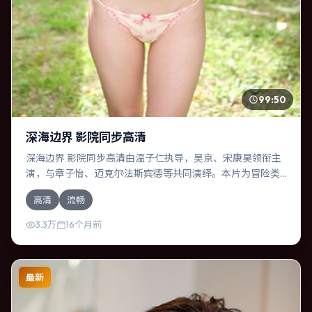
99:50
深海边界 影院同步高清
深海边界 影院同步高清由温子仁执导，吴京、宋康昊领衔主
演，与章子怡、迈克尔·法斯宾德等共同演绎。本片为冒险类
型，主要班底与取景来自俄罗斯。一次跨国行动在暴雨夜失
高清
流畅
控，信任瞬间崩塌。影片整体气质明快，节奏紧凑，人物动
机清晰，适合喜欢强情节与细腻表演的观众。
3.3万
16个月前
最新