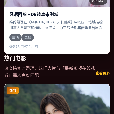
88:31
风暴回响 HDR臻享未删减
维伦纽瓦在《风暴回响 HDR臻享未删减》中以压抑笔触描绘
加拿大背景下的群像：雷佳音、迈克尔·法斯宾德等演员层次
丰富。作为一部动漫作品，故事从日常裂缝切入，逐步推向
高清
流畅
不可逆转的结局；视听语言统一，情感落点克制有力。
5.3万
97个月前
热门电影
热度榜实时整理，热门大片与「
最新视频在线观
查看更多
看
」需求高度匹配。
热门