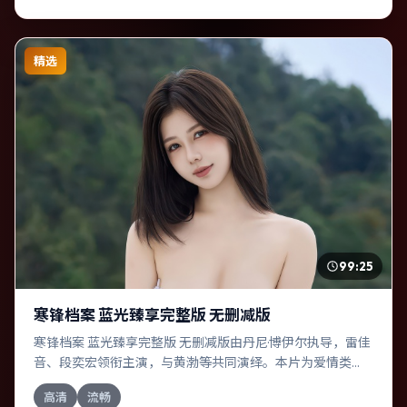
精选
99:25
寒锋档案 蓝光臻享完整版 无删减版
寒锋档案 蓝光臻享完整版 无删减版由丹尼·博伊尔执导，雷佳
音、段奕宏领衔主演，与黄渤等共同演绎。本片为爱情类
型，主要班底与取景来自法国。人工智能介入司法审判，人
高清
流畅
性边界遭遇拷问。影片整体气质浓烈，节奏紧凑，人物动机