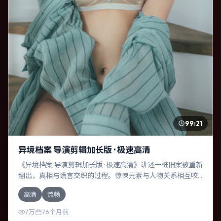
99:21
异境档案 导演剪辑加长版 · 极速高清
《异境档案 导演剪辑加长版 · 极速高清》讲述一桩旧案被重新
翻出，真相与谎言交织的过程。惊悚元素与人物关系相互咬
合，赵丽颖、雷佳音的对手戏尤为出彩。导演管虎善于在长
高清
流畅
镜头中积蓄张力，本片亦在德国实地取景，增强真实质感。
7万
76个月前