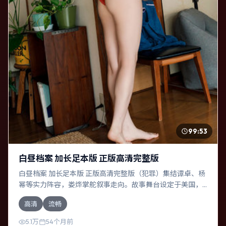
99:53
白昼档案 加长足本版 正版高清完整版
白昼档案 加长足本版 正版高清完整版（犯罪）集结谭卓、杨
幂等实力阵容，娄烨掌舵叙事走向。故事舞台设定于美国，
围绕一次意外选择展开连锁反应；配乐与色彩高度服务于主
高清
流畅
题，结尾留白耐人寻味。
5.1万
54个月前