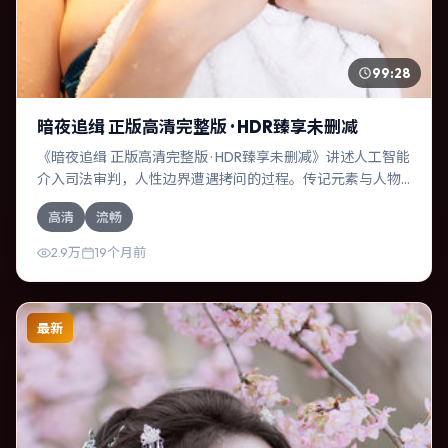
99:28
暗夜追缉 正版高清完整版 · HDR臻享未删减
《暗夜追缉 正版高清完整版 · HDR臻享未删减》讲述人工智能
介入司法审判，人性边界遭遇拷问的过程。传记元素与人物
关系相互咬合，段奕宏、提莫西·查拉梅的对手戏尤为出彩。
高清
流畅
导演李安善于在长镜头中积蓄张力，本片亦在德国实地取
景，增强真实质感。
2.9万
19个月前
最新