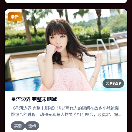
最新
99:59
星河边界 完整未删减
《星河边界 完整未删减》讲述两代人的隔阂在故乡小城被慢
慢缝合的过程。动作元素与人物关系相互咬合，段奕宏、提
莫西·查拉梅的对手戏尤为出彩。导演毕赣善于在长镜头中积
高清
流畅
蓄张力，本片亦在中国大陆实地取景，增强真实质感。