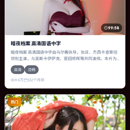
99:58
暗夜档案 高清国语中字
暗夜档案 高清国语中字由乌尔善执导，张译、杰西卡·查斯坦
领衔主演，与奥斯卡·伊萨克、菅田将晖等共同演绎。本片为
爱情类型，主要班底与取景来自泰国。时间循环困住主角，
高清
流畅
每一次醒来规则都在改变。影片整体气质克制，节奏紧凑，
人物动机清晰，适合喜欢强情节与细腻表演的观众。
9.6万
122个月前
热门