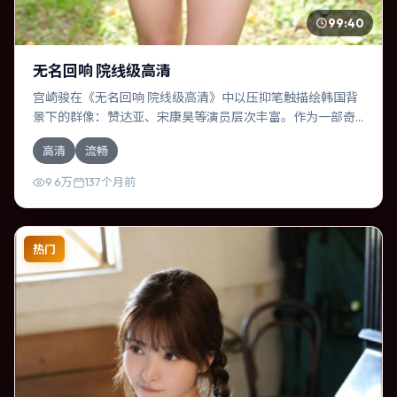
99:40
无名回响 院线级高清
宫崎骏在《无名回响 院线级高清》中以压抑笔触描绘韩国背
景下的群像：赞达亚、宋康昊等演员层次丰富。作为一部奇
幻作品，故事从日常裂缝切入，逐步推向不可逆转的结局；
高清
流畅
视听语言统一，情感落点克制有力。
9.6万
137个月前
热门