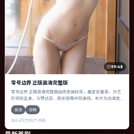
99:48
零号边界 正版高清完整版
零号边界 正版高清完整版由陈思诚执导，基里安·墨菲、孙艺
珍领衔主演，与赞达亚、周冬雨等共同演绎。本片为动漫类
型，主要班底与取景来自美国。失散多年的兄妹在边境小镇
高清
流畅
意外重逢。影片整体气质温暖，节奏紧凑，人物动机清晰，
适合喜欢强情节与细腻表演的观众。
2.6万
132个月前