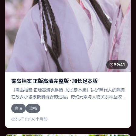
99:41
雾岛档案 正版高清完整版 · 加长足本版
《雾岛档案 正版高清完整版 · 加长足本版》讲述两代人的隔阂
在故乡小城被慢慢缝合的过程。奇幻元素与人物关系相互咬
合，莱昂纳多·迪卡普里奥、黄渤的对手戏尤为出彩。导演郭
高清
流畅
帆善于在长镜头中积蓄张力，本片亦在韩国实地取景，增强
真实质感。
3.8千
106个月前