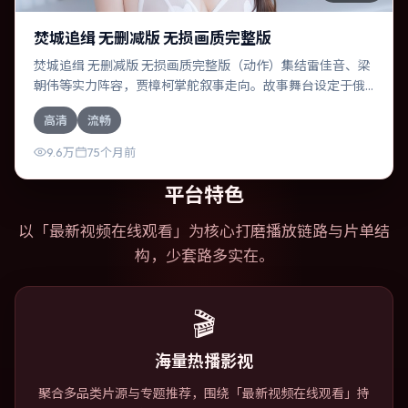
焚城追缉 无删减版 无损画质完整版
焚城追缉 无删减版 无损画质完整版（动作）集结雷佳音、梁
朝伟等实力阵容，贾樟柯掌舵叙事走向。故事舞台设定于俄
罗斯，围绕一次意外选择展开连锁反应；配乐与色彩高度服
高清
流畅
务于主题，结尾留白耐人寻味。
9.6万
75个月前
平台特色
以「
最新视频在线观看
」为核心打磨播放链路与片单结
构，少套路多实在。
🎬
海量热播影视
聚合多品类片源与专题推荐，围绕「最新视频在线观看」持