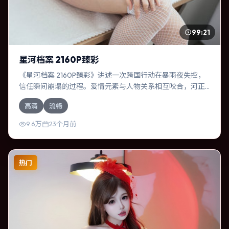
99:21
星河档案 2160P臻彩
《星河档案 2160P臻彩》讲述一次跨国行动在暴雨夜失控，
信任瞬间崩塌的过程。爱情元素与人物关系相互咬合，河正
宇、役所广司的对手戏尤为出彩。导演达米恩·查泽雷善于在
高清
流畅
长镜头中积蓄张力，本片亦在西班牙实地取景，增强真实质
感。
9.6万
23个月前
热门