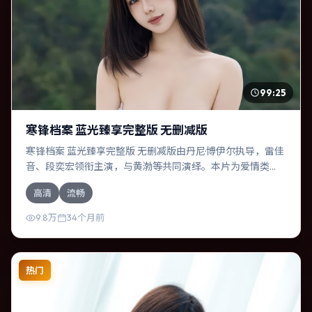
99:25
寒锋档案 蓝光臻享完整版 无删减版
寒锋档案 蓝光臻享完整版 无删减版由丹尼·博伊尔执导，雷佳
音、段奕宏领衔主演，与黄渤等共同演绎。本片为爱情类
型，主要班底与取景来自法国。人工智能介入司法审判，人
高清
流畅
性边界遭遇拷问。影片整体气质浓烈，节奏紧凑，人物动机
清晰，适合喜欢强情节与细腻表演的观众。
9.8万
34个月前
热门