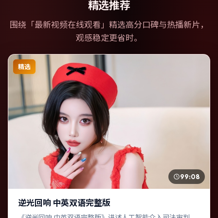
精选推荐
围绕「
最新视频在线观看
」精选高分口碑与热播新片，
观感稳定更省时。
精选
99:08
逆光回响 中英双语完整版
《逆光回响 中英双语完整版》讲述人工智能介入司法审判，