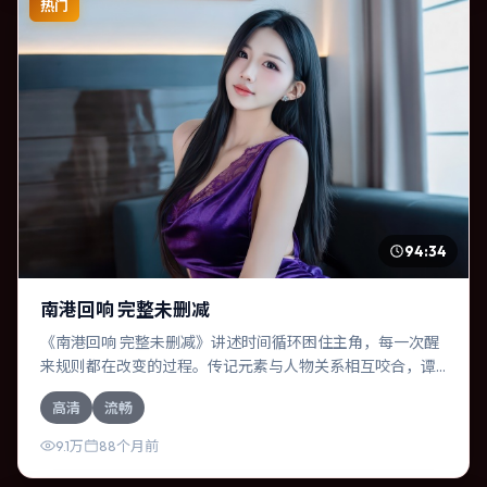
热门
94:34
南港回响 完整未删减
《南港回响 完整未删减》讲述时间循环困住主角，每一次醒
来规则都在改变的过程。传记元素与人物关系相互咬合，谭
卓、周冬雨的对手戏尤为出彩。导演温子仁善于在长镜头中
高清
流畅
积蓄张力，本片亦在中国台湾实地取景，增强真实质感。
9.1万
88个月前