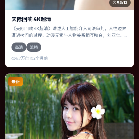
93:12
天际回响 4K超清
《天际回响 4K超清》讲述人工智能介入司法审判，人性边界
遭遇拷问的过程。动漫元素与人物关系相互咬合，刘亚仁、
河正宇的对手戏尤为出彩。导演维伦纽瓦善于在长镜头中积
高清
流畅
蓄张力，本片亦在中国大陆实地取景，增强真实质感。
6.7万
102个月前
最新