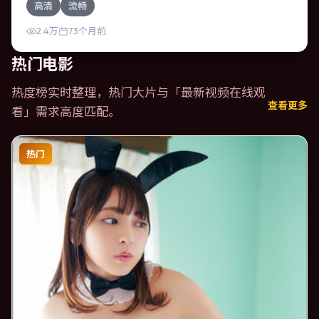
高清
流畅
间崩塌。影片整体气质明快，节奏紧凑，人物动机清晰，适
合喜欢强情节与细腻表演的观众。
2.4万
73个月前
热门电影
热度榜实时整理，热门大片与「
最新视频在线观
查看更多
看
」需求高度匹配。
热门