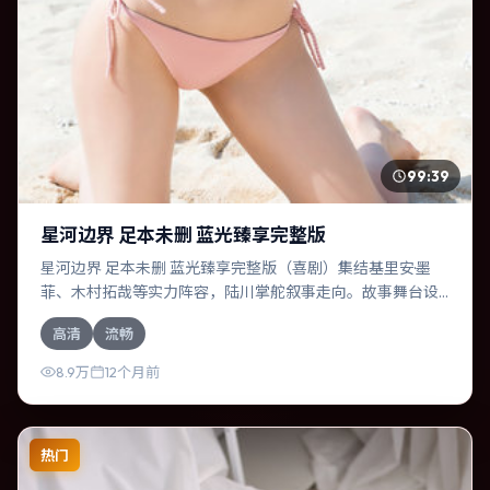
99:39
星河边界 足本未删 蓝光臻享完整版
星河边界 足本未删 蓝光臻享完整版（喜剧）集结基里安·墨
菲、木村拓哉等实力阵容，陆川掌舵叙事走向。故事舞台设
定于泰国，围绕一次意外选择展开连锁反应；配乐与色彩高
高清
流畅
度服务于主题，结尾留白耐人寻味。
8.9万
12个月前
热门