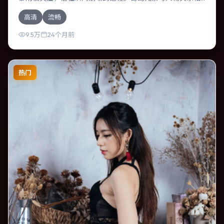
互咬合，裴斗娜、廖凡的对手戏尤为出彩。导演毕赣善于在
高清
流畅
长镜头中积蓄张力，本片亦在德国实地取景，增强真实质
感。
9.5万
24个月前
热门