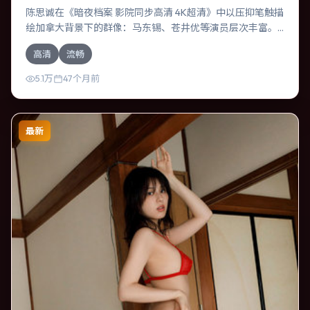
陈思诚在《暗夜档案 影院同步高清 4K超清》中以压抑笔触描
绘加拿大背景下的群像：马东锡、苍井优等演员层次丰富。
作为一部冒险作品，故事从日常裂缝切入，逐步推向不可逆
高清
流畅
转的结局；视听语言统一，情感落点克制有力。
5.1万
47个月前
最新