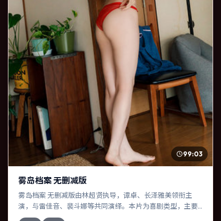
99:03
雾岛档案 无删减版
雾岛档案 无删减版由林超贤执导，谭卓、长泽雅美领衔主
演，与雷佳音、裴斗娜等共同演绎。本片为喜剧类型，主要
班底与取景来自英国。一次跨国行动在暴雨夜失控，信任瞬