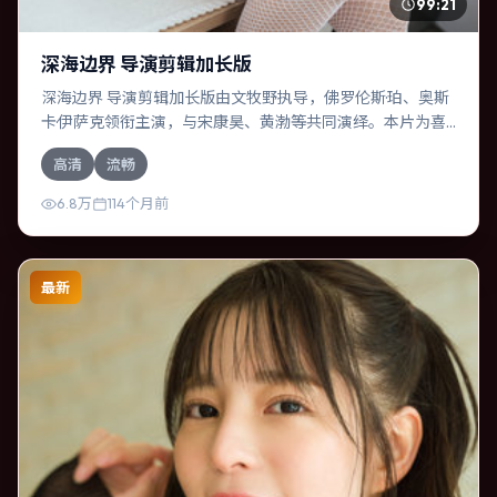
99:21
深海边界 导演剪辑加长版
深海边界 导演剪辑加长版由文牧野执导，佛罗伦斯·珀、奥斯
卡·伊萨克领衔主演，与宋康昊、黄渤等共同演绎。本片为喜
剧类型，主要班底与取景来自泰国。一桩旧案被重新翻出，
高清
流畅
真相与谎言交织。影片整体气质克制，节奏紧凑，人物动机
清晰，适合喜欢强情节与细腻表演的观众。
6.8万
114个月前
最新