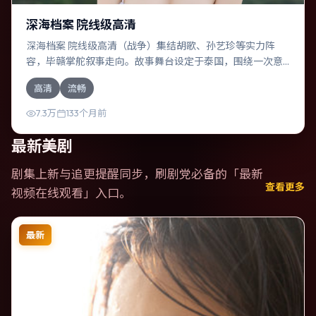
深海档案 院线级高清
深海档案 院线级高清（战争）集结胡歌、孙艺珍等实力阵
容，毕赣掌舵叙事走向。故事舞台设定于泰国，围绕一次意
外选择展开连锁反应；配乐与色彩高度服务于主题，结尾留
高清
流畅
白耐人寻味。
7.3万
133个月前
最新美剧
剧集上新与追更提醒同步，刷剧党必备的「
最新
查看更多
视频在线观看
」入口。
最新