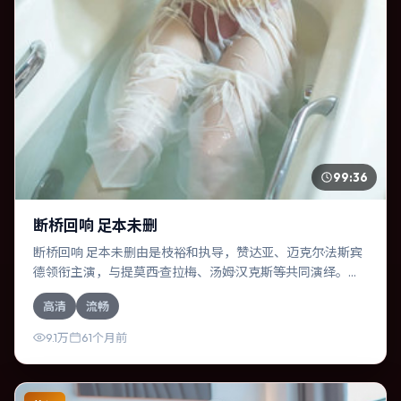
99:36
断桥回响 足本未删
断桥回响 足本未删由是枝裕和执导，赞达亚、迈克尔·法斯宾
德领衔主演，与提莫西·查拉梅、汤姆·汉克斯等共同演绎。本
片为科幻类型，主要班底与取景来自日本。失散多年的兄妹
高清
流畅
在边境小镇意外重逢。影片整体气质明快，节奏紧凑，人物
动机清晰，适合喜欢强情节与细腻表演的观众。
9.1万
61个月前