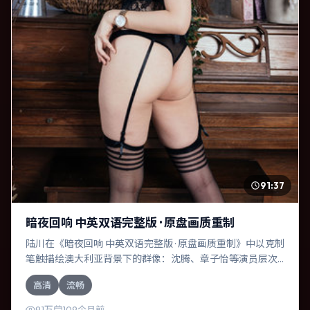
91:37
暗夜回响 中英双语完整版 · 原盘画质重制
陆川在《暗夜回响 中英双语完整版 · 原盘画质重制》中以克制
笔触描绘澳大利亚背景下的群像：沈腾、章子怡等演员层次
丰富。作为一部战争作品，故事从日常裂缝切入，逐步推向
高清
流畅
不可逆转的结局；视听语言统一，情感落点克制有力。
9.1万
109个月前