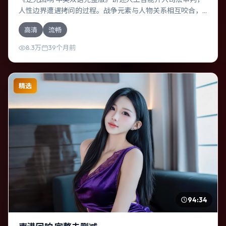
人性边界遭遇拷问的过程。战争元素与人物关系相互咬合，
提莫西·查拉梅、基里安·墨菲的对手戏尤为出彩。导演林超贤
高清
流畅
善于在长镜头中积蓄张力，本片亦在德国实地取景，增强真
实质感。
8.3万
39个月前
精选
94:34