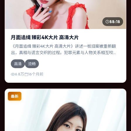
88:18
月面追缉 臻彩4K大片 高清大片
《月面追缉 臻彩4K大片 高清大片》讲述一桩旧案被重新翻
出，真相与谎言交织的过程。犯罪元素与人物关系相互咬
合，河正宇、苍井优的对手戏尤为出彩。导演新海诚善于在
高清
流畅
长镜头中积蓄张力，本片亦在美国实地取景，增强真实质
感。
6.8万
16个月前
最新