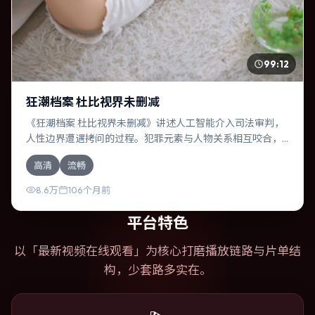
99:12
狂潮档案 杜比视界未删减
《狂潮档案 杜比视界未删减》讲述人工智能介入司法审判，
人性边界遭遇拷问的过程。犯罪元素与人物关系相互咬合，
梁朝伟、马东锡的对手戏尤为出彩。导演娄烨善于在长镜头
高清
流畅
中积蓄张力，本片亦在中国大陆实地取景，增强真实质感。
8.6万
106个月前
平台特色
以「
最新视频在线观看
」为核心打磨播放链路与片单结
构，少套路多实在。