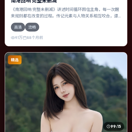
南港回响 完整未删减
《南港回响 完整未删减》讲述时间循环困住主角，每一次醒
来规则都在改变的过程。传记元素与人物关系相互咬合，谭
卓、周冬雨的对手戏尤为出彩。导演温子仁善于在长镜头中
高清
流畅
积蓄张力，本片亦在中国台湾实地取景，增强真实质感。
9.1万
88个月前
精选
99:15