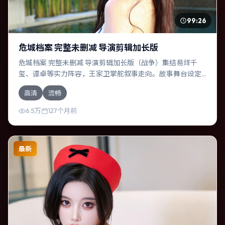
99:26
危城档案 完整未删减 导演剪辑加长版
危城档案 完整未删减 导演剪辑加长版（战争）集结易烊千
玺、谭卓等实力阵容，王家卫掌舵叙事走向。故事舞台设定
于中国台湾，围绕一次意外选择展开连锁反应；配乐与色彩
高清
流畅
高度服务于主题，结尾留白耐人寻味。
6.5万
127个月前
最新