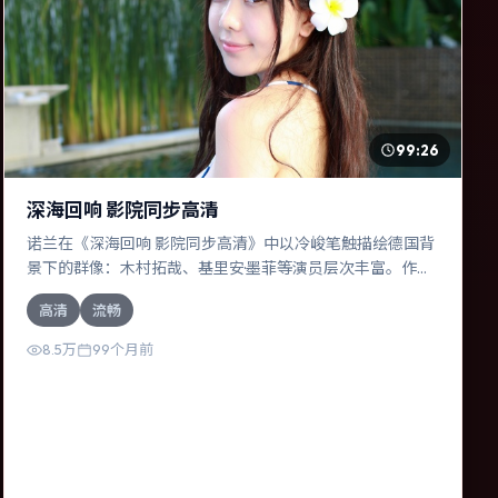
99:26
深海回响 影院同步高清
诺兰在《深海回响 影院同步高清》中以冷峻笔触描绘德国背
景下的群像：木村拓哉、基里安·墨菲等演员层次丰富。作为
一部喜剧作品，故事从日常裂缝切入，逐步推向不可逆转的
高清
流畅
结局；视听语言统一，情感落点克制有力。
8.5万
99个月前