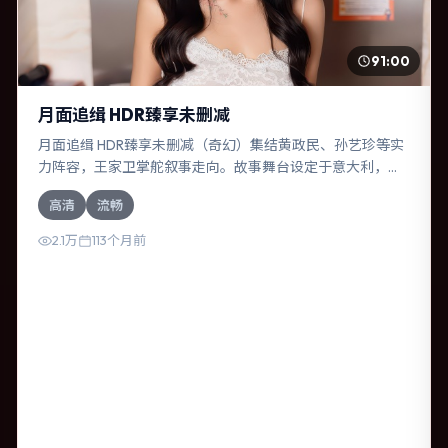
91:00
月面追缉 HDR臻享未删减
月面追缉 HDR臻享未删减（奇幻）集结黄政民、孙艺珍等实
力阵容，王家卫掌舵叙事走向。故事舞台设定于意大利，围
绕一次意外选择展开连锁反应；配乐与色彩高度服务于主
高清
流畅
题，结尾留白耐人寻味。
2.1万
113个月前