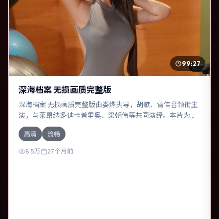
99:27
深海档案 无损画质完整版
深海档案 无损画质完整版由娄烨执导，胡歌、雷佳音领衔主
演，与莱昂纳多·迪卡普里奥、梁朝伟等共同演绎。本片为悬
疑类型，主要班底与取景来自美国。一次跨国行动在暴雨夜
高清
流畅
失控，信任瞬间崩塌。影片整体气质温暖，节奏紧凑，人物
动机清晰，适合喜欢强情节与细腻表演的观众。
8.5万
27个月前