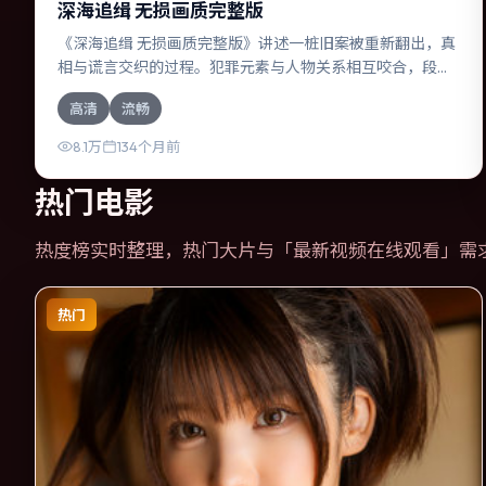
深海追缉 无损画质完整版
《深海追缉 无损画质完整版》讲述一桩旧案被重新翻出，真
相与谎言交织的过程。犯罪元素与人物关系相互咬合，段奕
宏、莱昂纳多·迪卡普里奥的对手戏尤为出彩。导演朴赞郁善
高清
流畅
于在长镜头中积蓄张力，本片亦在中国大陆实地取景，增强
真实质感。
8.1万
134个月前
热门电影
热度榜实时整理，热门大片与「
最新视频在线观看
」需
热门