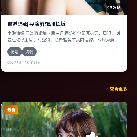
99:16
南港追缉 导演剪辑加长版
南港追缉 导演剪辑加长版由丹尼斯·维伦纽瓦执导，周迅、刘
亚仁领衔主演，与沈腾、长泽雅美等共同演绎。本片为悬疑
类型，主要班底与取景来自美国。人工智能介入司法审判，
高清
流畅
人性边界遭遇拷问。影片整体气质浓烈，节奏紧凑，人物动
机清晰，适合喜欢强情节与细腻表演的观众。
7.7万
40个月前
查看更多
最新