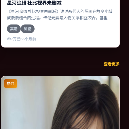
星河追缉 杜比视界未删减
《星河追缉 杜比视界未删减》讲述两代人的隔阂在故乡小城
被慢慢缝合的过程。传记元素与人物关系相互咬合，基里安·
墨菲、杰西卡·查斯坦的对手戏尤为出彩。导演吉尔莫·德尔·托
高清
流畅
罗善于在长镜头中积蓄张力，本片亦在美国实地取景，增强
真实质感。
7万
55个月前
查看更多
热门