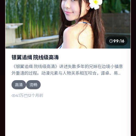
99:16
银翼追缉 院线级高清
《银翼追缉 院线级高清》讲述失散多年的兄妹在边境小镇意
外重逢的过程。动漫元素与人物关系相互咬合，谭卓、易烊
千玺的对手戏尤为出彩。导演林超贤善于在长镜头中积蓄张
高清
流畅
力，本片亦在英国实地取景，增强真实质感。
4.1万
12个月前