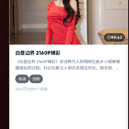
99:42
白昼边界 2160P臻彩
《白昼边界 2160P臻彩》讲述两代人的隔阂在故乡小城被慢
慢缝合的过程。科幻元素与人物关系相互咬合，周冬雨、雷
佳音的对手戏尤为出彩。导演阿方索·卡隆善于在长镜头中积
高清
流畅
蓄张力，本片亦在德国实地取景，增强真实质感。
4.7万
116个月前