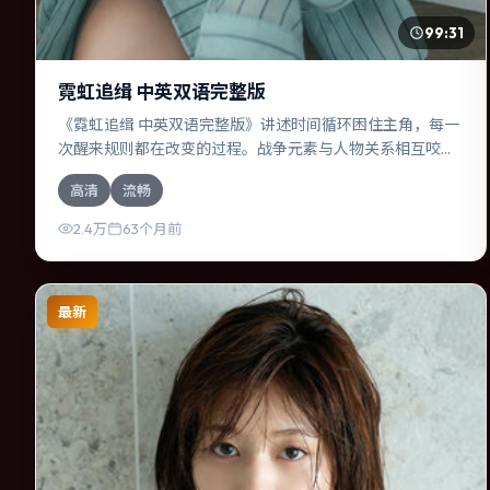
99:31
霓虹追缉 中英双语完整版
《霓虹追缉 中英双语完整版》讲述时间循环困住主角，每一
次醒来规则都在改变的过程。战争元素与人物关系相互咬
合，胡歌、周迅的对手戏尤为出彩。导演宫崎骏善于在长镜
高清
流畅
头中积蓄张力，本片亦在德国实地取景，增强真实质感。
2.4万
63个月前
最新