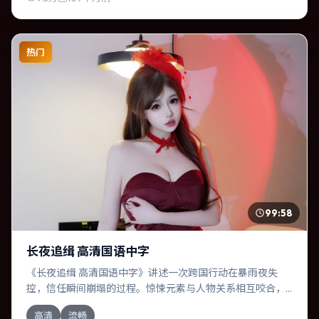
热门
99:58
长夜追缉 高清国语中字
《长夜追缉 高清国语中字》讲述一次跨国行动在暴雨夜失
控，信任瞬间崩塌的过程。惊悚元素与人物关系相互咬合，
马东锡、黄渤的对手戏尤为出彩。导演新海诚善于在长镜头
高清
流畅