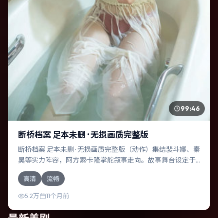
99:46
断桥档案 足本未删 · 无损画质完整版
断桥档案 足本未删 · 无损画质完整版（动作）集结裴斗娜、秦
昊等实力阵容，阿方索·卡隆掌舵叙事走向。故事舞台设定于
日本，围绕一次意外选择展开连锁反应；配乐与色彩高度服
高清
流畅
务于主题，结尾留白耐人寻味。
5.2万
11个月前