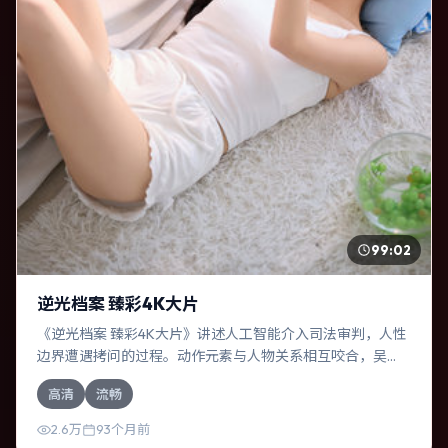
99:02
逆光档案 臻彩4K大片
《逆光档案 臻彩4K大片》讲述人工智能介入司法审判，人性
边界遭遇拷问的过程。动作元素与人物关系相互咬合，吴
京、孙艺珍的对手戏尤为出彩。导演达米恩·查泽雷善于在长
高清
流畅
镜头中积蓄张力，本片亦在英国实地取景，增强真实质感。
2.6万
93个月前