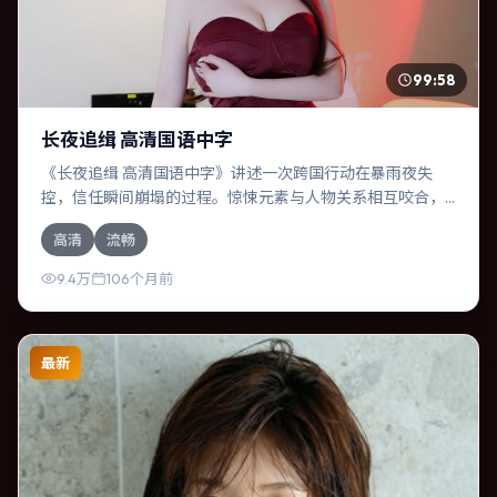
99:58
长夜追缉 高清国语中字
《长夜追缉 高清国语中字》讲述一次跨国行动在暴雨夜失
控，信任瞬间崩塌的过程。惊悚元素与人物关系相互咬合，
马东锡、黄渤的对手戏尤为出彩。导演新海诚善于在长镜头
高清
流畅
中积蓄张力，本片亦在澳大利亚实地取景，增强真实质感。
9.4万
106个月前
最新