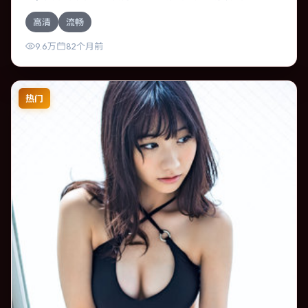
合，全智贤、刘亚仁的对手戏尤为出彩。导演王家卫善于在
高清
流畅
长镜头中积蓄张力，本片亦在印度实地取景，增强真实质
感。
9.6万
82个月前
热门