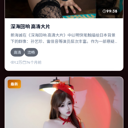
99:38
深海回响 高清大片
新海诚在《深海回响 高清大片》中以明快笔触描绘日本背景
下的群像：孙艺珍、雷佳音等演员层次丰富。作为一部悬疑
作品，故事从日常裂缝切入，逐步推向不可逆转的结局；视
高清
流畅
听语言统一，情感落点克制有力。
1.2万
74个月前
最新