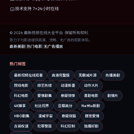
技术支持 7×24小时在线
©
2026
最新视频在线大全
平台. 保留所有权利.
致力于为影迷提供高清、流畅、无广告的观影体验。
|
|
最新美剧
热门电影
无广告播放
热门标签
最新视频在线观看
高清完整版
无删减片源
热播美剧
院线电影
综艺热榜
动漫新番
动作大片
科幻电影
爱情剧集
悬疑惊悚
喜剧电影
剧情片
4K臻享
杜比视界
豆瓣高分
Netflix新剧
HBO剧集
漫威宇宙
悬疑烧脑
甜宠爱情
古装权谋
犯罪警匪
科幻巨制
独播好剧