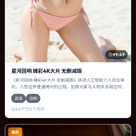
99:49
星河回响 臻彩4K大片 无删减版
《星河回响 臻彩4K大片 无删减版》讲述人工智能介入司法审
判，人性边界遭遇拷问的过程。犯罪元素与人物关系相互咬
合，奥卡菲娜、汤唯的对手戏尤为出彩。导演新海诚善于在
高清
流畅
长镜头中积蓄张力，本片亦在中国台湾实地取景，增强真实
质感。
4.8千
12个月前
最新