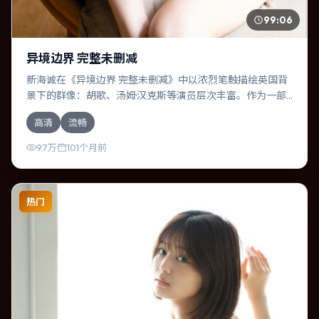
99:06
异境边界 完整未删减
新海诚在《异境边界 完整未删减》中以浓烈笔触描绘英国背
景下的群像：胡歌、汤姆·汉克斯等演员层次丰富。作为一部
奇幻作品，故事从日常裂缝切入，逐步推向不可逆转的结
高清
流畅
局；视听语言统一，情感落点克制有力。
9.7万
101个月前
热门