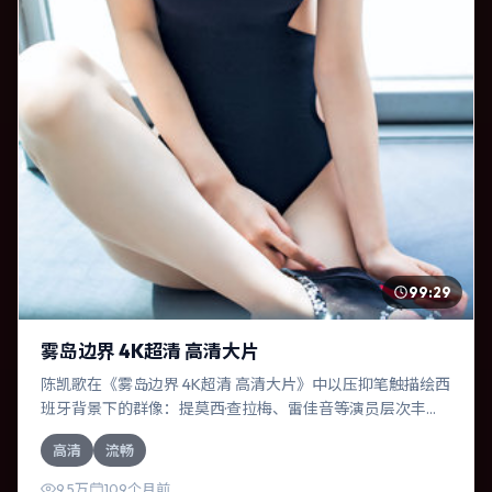
99:29
雾岛边界 4K超清 高清大片
陈凯歌在《雾岛边界 4K超清 高清大片》中以压抑笔触描绘西
班牙背景下的群像：提莫西·查拉梅、雷佳音等演员层次丰
富。作为一部爱情作品，故事从日常裂缝切入，逐步推向不
高清
流畅
可逆转的结局；视听语言统一，情感落点克制有力。
9.5万
109个月前