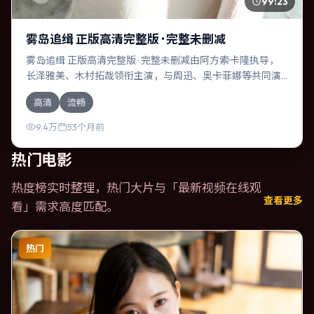
99:23
雾岛追缉 正版高清完整版 · 完整未删减
雾岛追缉 正版高清完整版 · 完整未删减由阿方索·卡隆执导，
长泽雅美、木村拓哉领衔主演，与周迅、奥卡菲娜等共同演
绎。本片为悬疑类型，主要班底与取景来自中国台湾。失散
高清
流畅
多年的兄妹在边境小镇意外重逢。影片整体气质明快，节奏
紧凑，人物动机清晰，适合喜欢强情节与细腻表演的观众。
9.4万
53个月前
热门电影
热度榜实时整理，热门大片与「
最新视频在线观
查看更多
看
」需求高度匹配。
热门