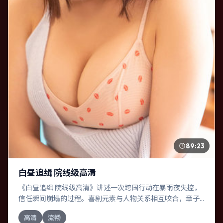
89:23
白昼追缉 院线级高清
《白昼追缉 院线级高清》讲述一次跨国行动在暴雨夜失控，
信任瞬间崩塌的过程。喜剧元素与人物关系相互咬合，章子
怡、赞达亚的对手戏尤为出彩。导演林超贤善于在长镜头中
高清
流畅
积蓄张力，本片亦在美国实地取景，增强真实质感。