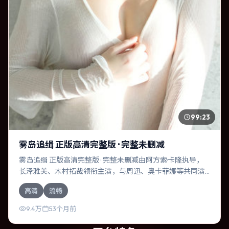
99:23
雾岛追缉 正版高清完整版 · 完整未删减
雾岛追缉 正版高清完整版 · 完整未删减由阿方索·卡隆执导，
长泽雅美、木村拓哉领衔主演，与周迅、奥卡菲娜等共同演
绎。本片为悬疑类型，主要班底与取景来自中国台湾。失散
高清
流畅
多年的兄妹在边境小镇意外重逢。影片整体气质明快，节奏
紧凑，人物动机清晰，适合喜欢强情节与细腻表演的观众。
9.4万
53个月前