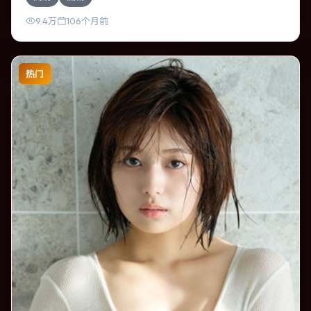
中积蓄张力，本片亦在澳大利亚实地取景，增强真实质感。
9.4万
106个月前
热门