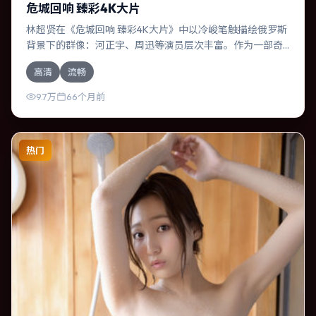
危城回响 臻彩4K大片
林超贤在《危城回响 臻彩4K大片》中以冷峻笔触描绘俄罗斯
背景下的群像：河正宇、周迅等演员层次丰富。作为一部奇
幻作品，故事从日常裂缝切入，逐步推向不可逆转的结局；
高清
流畅
视听语言统一，情感落点克制有力。
9.7万
66个月前
热门