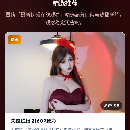
精选推荐
围绕「
最新视频在线观看
」精选高分口碑与热播新片，
观感稳定更省时。
精选
99:08
失控追缉 2160P臻彩
失控追缉 2160P臻彩（科幻）集结杨幂、刘亦菲等实力阵