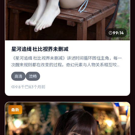
99:14
星河追缉 杜比视界未删减
《星河追缉 杜比视界未删减》讲述时间循环困住主角，每一
次醒来规则都在改变的过程。奇幻元素与人物关系相互咬
合，佛罗伦斯·珀、吴京的对手戏尤为出彩。导演乌尔善善于
高清
流畅
在长镜头中积蓄张力，本片亦在加拿大实地取景，增强真实
质感。
9.8千
83个月前
最新