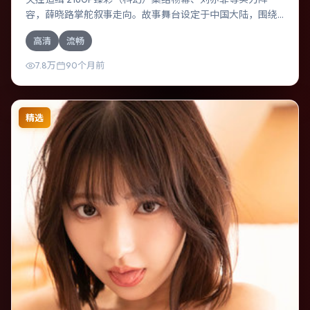
容，薛晓路掌舵叙事走向。故事舞台设定于中国大陆，围绕
一次意外选择展开连锁反应；配乐与色彩高度服务于主题，
高清
流畅
结尾留白耐人寻味。
7.8万
90个月前
精选